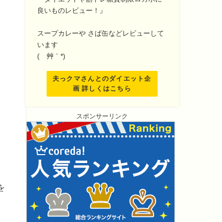
良いものレビュー！』
スープカレーや さば缶などレビューして
います
(´艸｀*)
夫っクマさんとのダイエット企
画 詳しくはこちら
スポンサーリンク
を