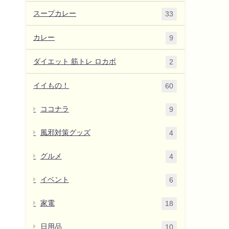
スープカレー
33
カレー
9
ダイエット 筋トレ ロカボ
2
イイもの！
60
ココナラ
9
風邪対策グッズ
4
グルメ
4
イベント
6
家電
18
日用品
10