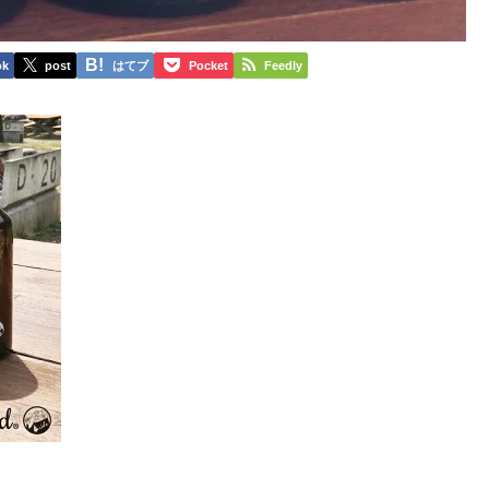
ok
post
はてブ
Pocket
Feedly
。