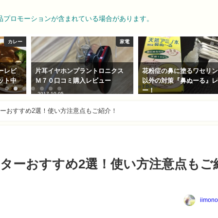
品プロモーションが含まれている場合があります。
カレー
家電
ーレビ
片耳イヤホンプラントロニクス
花粉症の鼻に塗るワセリ
ット中
Ｍ７０口コミ購入レビュー
以外の対策『鼻ぬーる』
ー！
2017-10-05
2018-02-15
ーおすすめ2選！使い方注意点もご紹介！
ターおすすめ2選！使い方注意点もご
iimono