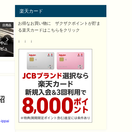
楽天カード
お得なお買い物に ザクザクポイントが貯ま
日用品
ファッション
る楽天カードはこちらをクリック
↓ ↓ ↓
ンや薬
ドックウェアの通販 最新人気売
花粉症対策の空気清浄機ア
レビュ
れ筋ランキングと商品紹介と口
のマジックボール ソリュー
コミレビュー！
ン人気ランキング！
2017-10-27
2018-02-21
紹
-ippai