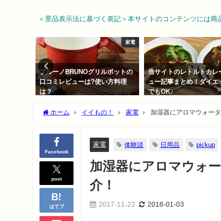
＜景品表示法に基づく表記＞本サイトのコンテンツには商
家電
家電
nypro
ブルーノBRUNOグリルポットの
当サイトのレトルトカレ
口コミレビューは?使い方料理
ュー記事まとめ！ダイエ
は？
でもOK♪
2017-11-11
2018-02-11
ホーム
イイもの！
家電
加湿器にアロマウォータ
家電
体験談
日用品
pickup
Facebook
加湿器にアロマウォー
post
介！
2017-11-22
2018-01-03
はてブ