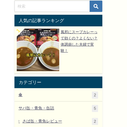
人気の記事ランキング
風邪にスープカレーっ
て効くの？よくない？
体調崩した夫婦で実
験！
カテゴリー
傘
2
サバ缶・青魚・缶詰
5
さば缶・青魚レビュー
2