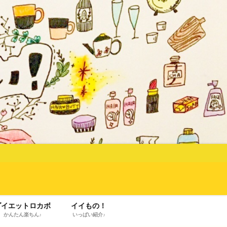
ダイエットロカボ
イイもの！
かんたん楽ちん♪
いっぱい紹介♪