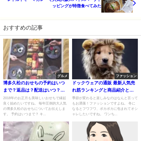
ッピングが特徴食べてみた
おすすめの記事
グルメ
ファッション
博多久松のおせちの予約はいつ
ドックウェアの通販 最新人気売
まで？返品は？配送はいつ？お
れ筋ランキングと商品紹介と口
試しは？
コミレビュー！
2018年のお正月も美味しいおせちで縁起
季節が変わると楽しみなのはなんと言って
良く始めたいですね。 毎年圧倒的大人気
もお洒落！ファッションですよね。 冬に
の博多久松のおせちについてお伝えしま
なるとフワフワ、ポカポカに包まれてオシ
す。 予約はいつまで？ キ...
ャレしたいですね。 ワンち...