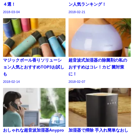
４選！
ン人気ランキング！
2018-03-04
2018-02-21
マジックボール香りソリューシ
超音波式加湿器の除菌剤の私の
ョン人気とおすすめTOP3お試し
おすすめはコレ！カビ 菌対策
も
に！
2018-02-14
2018-02-07
おしゃれな超音波加湿器Anypro
加湿器で掃除 手入れ簡単なおし