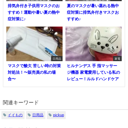
排気弁付き子供用マスクのお
夏のマスクが暑い蒸れる熱中
すすめ！運動や暑い夏の熱中
症対策に排気弁付きマスクお
症対策に♪
すすめ♪
日用品
家電
マスクで酸欠 苦しい時の対策
ヒルナンデス 手 指マッサー
対処法！〜販売員の私の場
ジ機器 家電愛用している私の
合〜
レビュー！ルルドハンドケア
関連キーワード
イイもの
日用品
pickup