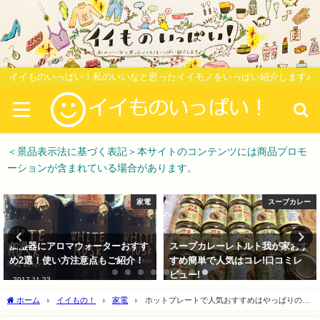
イイものいっぱい！私のいいなと思ったイイモノをいっぱい紹介します♪
＜景品表示法に基づく表記＞本サイトのコンテンツには商品プロモ
ーションが含まれている場合があります。
家電
スープカレー
加湿器にアロマウォーターおすす
スープカレーレトルト我が家おす
め2選！使い方注意点もご紹介！
すめ簡単で人気はコレ!口コミレ
ビュー!
2017-11-22
2017-12-13
ホーム
イイもの！
家電
ホットプレートで人気おすすめはやっぱりのザ
イグル 口コミ評判は？