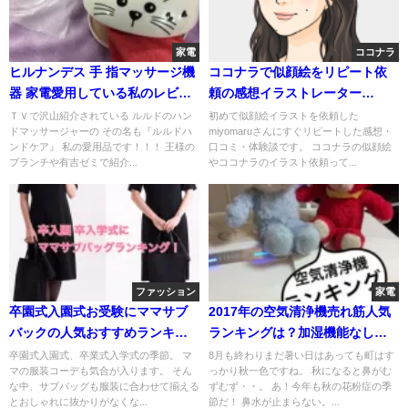
家電
ココナラ
ヒルナンデス 手 指マッサージ機
ココナラで似顔絵をリピート依
器 家電愛用している私のレビュ
頼の感想イラストレーター
ー！ルルドハンドケア
miyomaruさん
ＴＶで沢山紹介されている ルルドのハン
初めて似顔絵イラストを依頼した
ドマッサージャーの その名も『ルルドハ
miyomaruさんにすぐリピートした感想・
ンドケア』 私の愛用品です！！！ 王様の
口コミ・体験談です。 ココナラの似顔絵
ブランチや有吉ゼミで紹介...
やココナラのイラスト依頼って...
ファッション
家電
卒園式入園式お受験にママサブ
2017年の空気清浄機売れ筋人気
バックの人気おすすめランキン
ランキングは？加湿機能なし？
グ！
あり？
卒園式入園式、卒業式入学式の季節。 マ
8月も終わりまだ暑い日はあっても町はす
マの服装コーデも気合が入ります。 そん
っかり秋一色ですね。 秋になると鼻がむ
な中、サブバッグも服装に合わせて揃える
ずむず・・。 あ！今年も秋の花粉症の季
とおしゃれに抜かりがなくな...
節だ！ 鼻水が止まらない。...