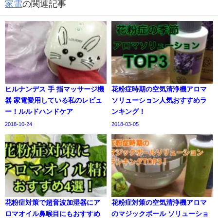
家電
の関連記事
ヒルナンデス 手 指マッサージ機
花粉症時期の空気清浄機アロマ
器 家電愛用している私のレビュ
ソリューション人気おすすめラ
ー！ルルドハンドケア
ンキング！
2018-10-24
2018-03-05
花粉症対策で超音波加湿器にア
花粉症対策の空気清浄機アロマ
ロマオイル鼻喉目にもおすすめ
のマジックボール ソリューショ