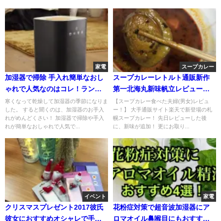
家電
スープカレー
加湿器で掃除 手入れ簡単なおし
スープカレーレトルト通販新作
ゃれで人気なのはコレ！ランキ
第一北海丸新味帆立レビュー評
ングも
価！
寒くなって乾燥して加湿器の季節になりま
【スープカレー食べた夫婦(男女)レビュ
した。 すると聞くのは、加湿器のお手入
ー！】 大手通販サイト楽天で新登場の札
れがめんどくさい！ 加湿器で掃除や手入
幌スープカレー！ 先日レビューした後
れが簡単なおしゃれで人気で...
に、新味が追加！ 更にお取り...
イベント
家電
クリスマスプレゼント2017彼氏
花粉症対策で超音波加湿器にア
彼女におすすめオシャレで手軽
ロマオイル鼻喉目にもおすすめ