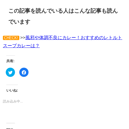
この記事を読んでいる人はこんな記事も読ん
でいます
>>
風邪や体調不良にカレー！おすすめのレトルト
CHECK!
スープカレーは？
共有:
ク
Facebook
リ
で
ッ
共
ク
有
し
す
て
る
いいね:
Twitter
に
で
は
共
ク
読み込み中...
有
リ
(新
ッ
し
ク
い
し
ウ
て
ィ
く
ン
だ
ド
さ