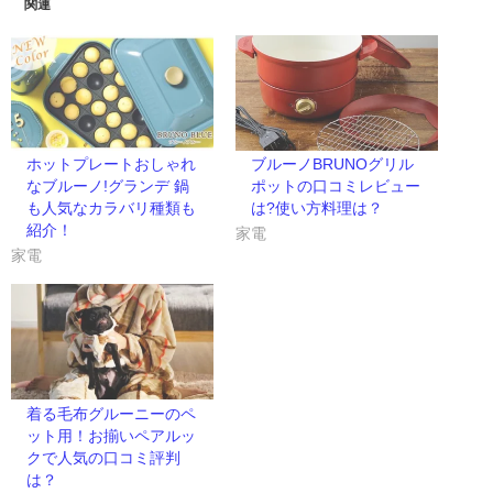
ウ
い
関連
で
(新
開
し
き
い
ま
ウ
す)
ィ
ン
ド
ウ
で
開
き
ま
ホットプレートおしゃれ
ブルーノBRUNOグリル
す)
なブルーノ!グランデ 鍋
ポットの口コミレビュー
も人気なカラバリ種類も
は?使い方料理は？
紹介！
家電
家電
着る毛布グルーニーのペ
ット用！お揃いペアルッ
クで人気の口コミ評判
は？