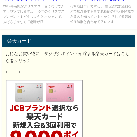
はコレ！
４選！
2017年も街がクリスマス一色になってき
花粉症は辛いですね。 超音波式加湿器な
てソワソワしますね！ 今年のクリスマス
どで加湿をする事で花粉症の症状を軽減で
プレゼント！どうしよう？ オシャレで、
きるのを知っていますか？ そして超音波
大げさじゃなくて趣味が良...
式加湿器と合わせてアロマオ...
楽天カード
お得なお買い物に ザクザクポイントが貯まる楽天カードはこち
らをクリック
↓ ↓ ↓