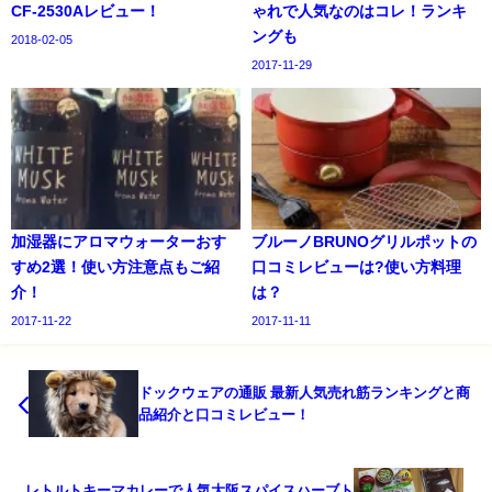
CF-2530Aレビュー！
ゃれで人気なのはコレ！ランキ
ングも
2018-02-05
2017-11-29
加湿器にアロマウォーターおす
ブルーノBRUNOグリルポットの
すめ2選！使い方注意点もご紹
口コミレビューは?使い方料理
介！
は？
2017-11-22
2017-11-11
ドックウェアの通販 最新人気売れ筋ランキングと商
品紹介と口コミレビュー！
レトルトキーマカレーで人気大阪スパイスハーブト