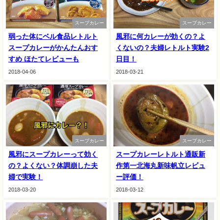
スープカレー
スープカレー
弱った体にベル食品レトルト
風邪に何カレーが効くの？よ
スープカレーがかんたんおす
くないの？夫婦レトルト実験2
すめ ほたてレビューも
日目！
2018-04-06
2018-03-21
スープカレー
スープカレー
風邪にスープカレーって効く
スープカレーレトルト通販新
の？よくない？体調崩した夫
作第一北海丸新味帆立レビュ
婦で実験！
ー評価！
2018-03-20
2018-03-12