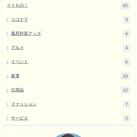
イイもの！
60
ココナラ
9
風邪対策グッズ
4
グルメ
4
イベント
6
家電
18
日用品
10
ファッション
7
サービス
2