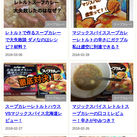
スープカレー
スープカレー
レトルトで作るスープカレー
マジックスパイススープカレ
で大失敗談 ダメなのはレシ
ーレトルトの辛さにガクブル
ピ？材料？
私は虚空に到達できる？
2018-03-06
2018-02-28
スープカレー
スープカレー
スープカレーレトルトハウス
マジックスパイス レトルトス
VSマジックスパイス北海道レ
ープカレーの口コミレビュ
ビュー！
ー！辛さがやみつき？
2018-02-27
2018-02-26