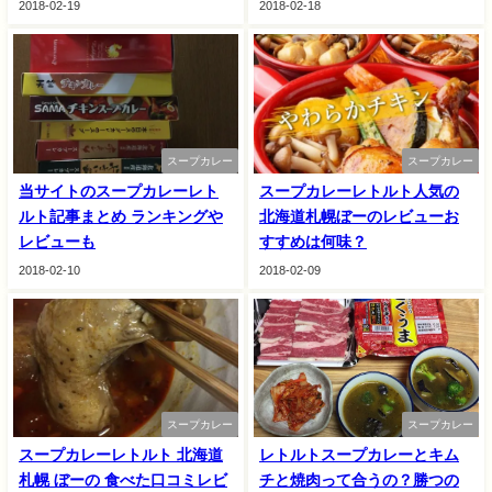
2018-02-19
2018-02-18
スープカレー
スープカレー
当サイトのスープカレーレト
スープカレーレトルト人気の
ルト記事まとめ ランキングや
北海道札幌ぼーのレビューお
レビューも
すすめは何味？
2018-02-10
2018-02-09
スープカレー
スープカレー
スープカレーレトルト 北海道
レトルトスープカレーとキム
札幌 ぼーの 食べた口コミレビ
チと焼肉って合うの？勝つの