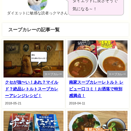
ダイエットに良さそうで
気になる～！
ダイエットに敏感な読者っクマさん
スープカレーの記事一覧
スープカレー
スープカレー
クセが強〜い！あれ？マイル
南家スープカレーレトルト レ
ド？絶品レトルトスープカレ
ビュー口コミ！お洒落で特別
ーアレンジレシピ！
感満点！
2018-05-21
2018-04-11