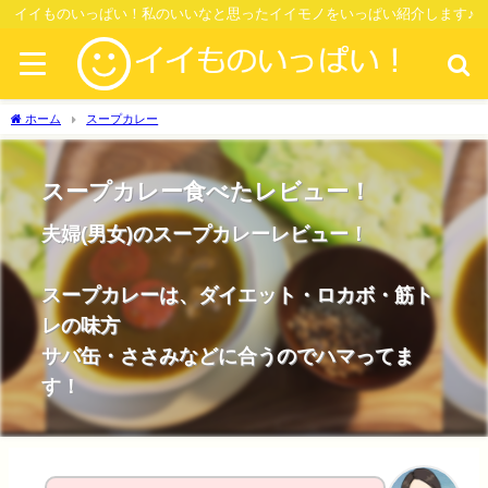
イイものいっぱい！私のいいなと思ったイイモノをいっぱい紹介します♪
ホーム
スープカレー
スープカレー食べたレビュー！
夫婦(男女)のスープカレーレビュー！
スープカレーは、ダイエット・ロカボ・筋ト
レの味方
サバ缶・ささみなどに合うのでハマってま
す！