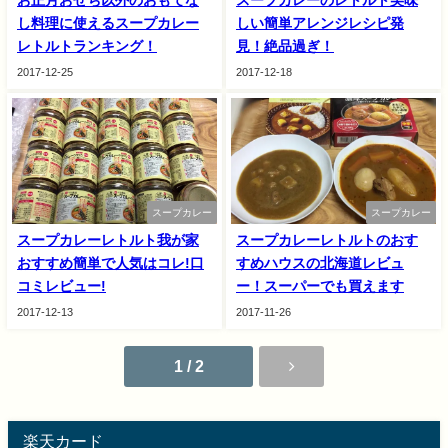
し料理に使えるスープカレー
しい簡単アレンジレシピ発
レトルトランキング！
見！絶品過ぎ！
2017-12-25
2017-12-18
スープカレー
スープカレー
スープカレーレトルト我が家
スープカレーレトルトのおす
おすすめ簡単で人気はコレ!口
すめハウスの北海道レビュ
コミレビュー!
ー！スーパーでも買えます
2017-12-13
2017-11-26
1 / 2
楽天カード