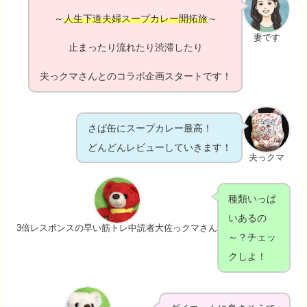
～
人生下道夫婦スープカレー開拓旅
～
妻です
止まったり流れたり渋滞したり
夫っクマさんとのコラボ企画スタートです！
さば缶にスープカレー最高！
どんどんレビューしていきます！
夫っクマ
種類いっぱ
いあるの
3倍レスポンスの早い筋トレ中読者大佐っクマさん
～？チェッ
クしよ！