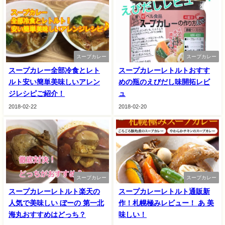
スープカレー
スープカレー
スープカレー全部冷食とレト
スープカレーレトルトおすす
ルト安い簡単美味しいアレン
めの瓶のえびだし味開拓レビ
ジレシピご紹介！
ュ
2018-02-22
2018-02-20
スープカレー
スープカレー
スープカレーレトルト楽天の
スープカレーレトルト通販新
人気で美味しい ぼーの 第一北
作！札幌極みレビュー！ あ 美
海丸おすすめはどっち？
味しい！