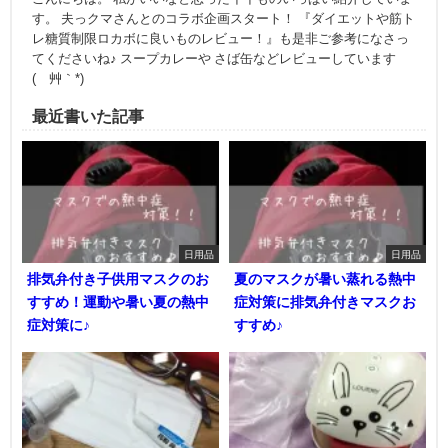
す。 夫っクマさんとのコラボ企画スタート！ 『ダイエットや筋ト
レ糖質制限ロカボに良いものレビュー！』も是非ご参考になさっ
てくださいね♪ スープカレーや さば缶などレビューしています
(´艸｀*)
最近書いた記事
日用品
日用品
排気弁付き子供用マスクのお
夏のマスクが暑い蒸れる熱中
すすめ！運動や暑い夏の熱中
症対策に排気弁付きマスクお
症対策に♪
すすめ♪