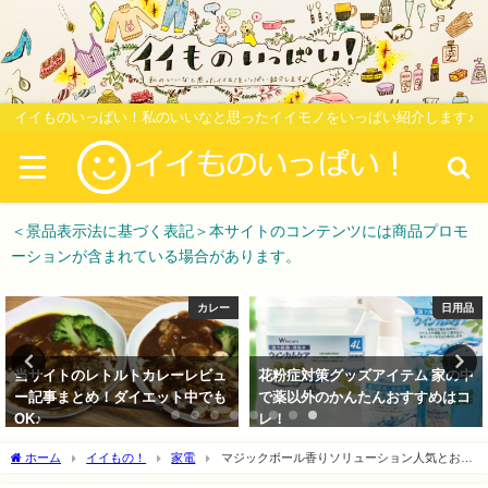
イイものいっぱい！私のいいなと思ったイイモノをいっぱい紹介します♪
＜景品表示法に基づく表記＞本サイトのコンテンツには商品プロモ
ーションが含まれている場合があります。
カレー
日用品
当サイトのレトルトカレーレビュ
花粉症対策グッズアイテム 家の中
ー記事まとめ！ダイエット中でも
で薬以外のかんたんおすすめはコ
OK♪
レ！
2018-02-11
2018-02-17
ホーム
イイもの！
家電
マジックボール香りソリューション人気とおす
すめTOP3お試しも