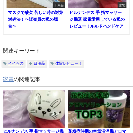
日用品
家電
マスクで酸欠 苦しい時の対策
ヒルナンデス 手 指マッサー
対処法！〜販売員の私の場
ジ機器 家電愛用している私の
合〜
レビュー！ルルドハンドケア
関連キーワード
イイもの
日用品
体験レビュー！
家電
の関連記事
ヒルナンデス 手 指マッサージ機
花粉症時期の空気清浄機アロマ