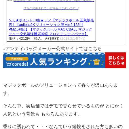
＼＼★ポイント10倍★ ／／【マジックボール 正規販売
店】【antibac2K ソリューション 液 ver.2 125ml
PM2.5対応】【マジックボール MAGICBALL マジック
デュー 空気清浄機 花粉症 アロマ アンティバック】
価格：4212円（税込、送料無料)
(2018/2/14時点)
↓アンティバックメーカー公式サイトではこちら
マジックボールのソリューションって香りが沢山ありま
す。
そんな中、実店舗ではデモで香らせているものが とにかく
人気という背景も もちろんあります。
香りに誘われて・・・なんていう経験をされた方も多いの