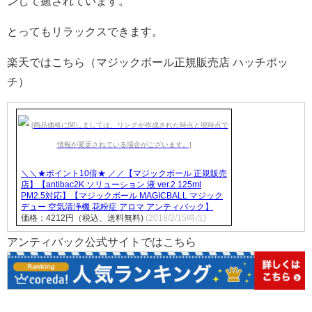
ンして癒されています。
とってもリラックスできます。
楽天ではこちら（マジックボール正規販売店 ハッチポッ
チ）
＼＼★ポイント10倍★ ／／【マジックボール 正規販売
店】【antibac2K ソリューション 液 ver.2 125ml
PM2.5対応】【マジックボール MAGICBALL マジック
デュー 空気清浄機 花粉症 アロマ アンティバック】
価格：4212円（税込、送料無料)
(2018/2/15時点)
アンティバック公式サイトではこちら