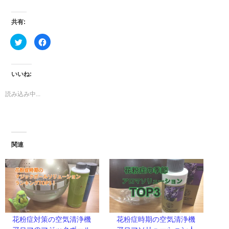
共有:
ク
Facebook
リ
で
ッ
共
ク
有
し
す
て
る
いいね:
Twitter
に
で
は
共
ク
読み込み中...
有
リ
(新
ッ
し
ク
い
し
ウ
て
ィ
く
ン
だ
ド
さ
ウ
い
関連
で
(新
開
し
き
い
ま
ウ
す)
ィ
ン
ド
ウ
で
開
き
ま
花粉症対策の空気清浄機
花粉症時期の空気清浄機
す)