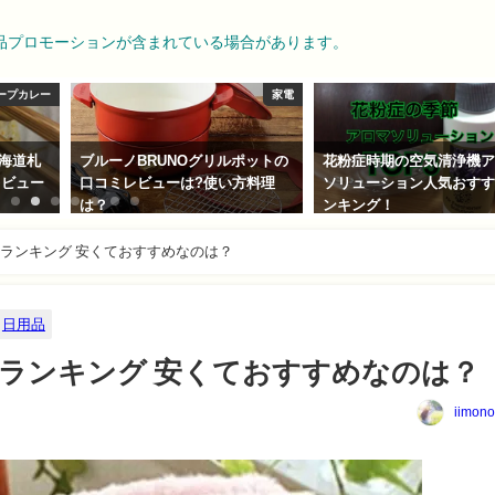
品プロモーションが含まれている場合があります。
ープカレー
家電
北海道札
ブルーノBRUNOグリルポットの
花粉症時期の空気清浄機
レビュー
口コミレビューは?使い方料理
ソリューション人気おす
は？
ンキング！
2017-11-11
2018-03-05
ランキング 安くておすすめなのは？
日用品
ランキング 安くておすすめなのは？
iimono