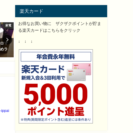
楽天カード
お得なお買い物に ザクザクポイントが貯ま
家電
イベント
スー
る楽天カードはこちらをクリック
↓ ↓ ↓
アロマ
クリスマスイルミネーション自
スープカレーレトルト我が
すめラ
宅におすすめモチーフライト ラ
すすめ簡単で人気はコレ!口
ンキング♪
レビュー!
2017-09-25
2017-12-13
-ippai