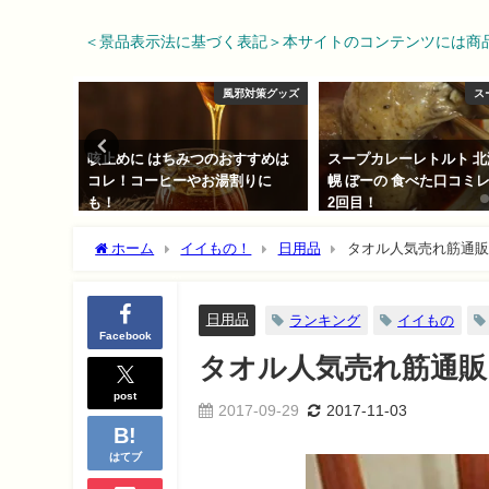
＜景品表示法に基づく表記＞本サイトのコンテンツには商
イベント
風邪対策グッズ
ス
 いらない
咳止めに はちみつのおすすめは
スープカレーレトルト 
はコレ！
コレ！コーヒーやお湯割りに
幌 ぼーの 食べた口コミ
も！
2回目！
2018-01-10
2018-02-08
ホーム
イイもの！
日用品
タオル人気売れ筋通販
日用品
ランキング
イイもの
Facebook
タオル人気売れ筋通販
post
2017-09-29
2017-11-03
はてブ