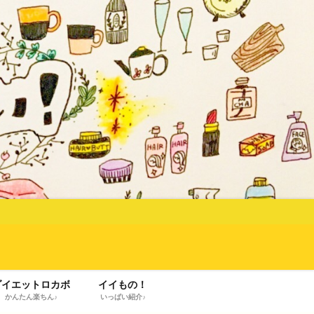
ダイエットロカボ
イイもの！
かんたん楽ちん♪
いっぱい紹介♪