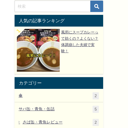
人気の記事ランキング
風邪にスープカレーっ
て効くの？よくない？
体調崩した夫婦で実
験！
カテゴリー
傘
2
サバ缶・青魚・缶詰
5
さば缶・青魚レビュー
2