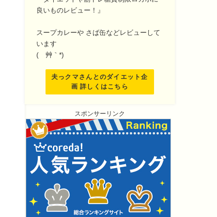
良いものレビュー！』
スープカレーや さば缶などレビューして
います
(´艸｀*)
夫っクマさんとのダイエット企
画 詳しくはこちら
スポンサーリンク