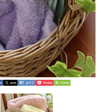
ok
post
はてブ
Pocket
Feedly