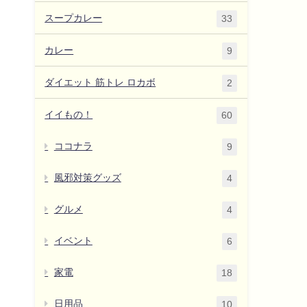
スープカレー
33
カレー
9
ダイエット 筋トレ ロカボ
2
イイもの！
60
ココナラ
9
風邪対策グッズ
4
グルメ
4
イベント
6
家電
18
日用品
10