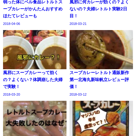
弱った体にベル食品レトルトス
風邪に何カレーが効くの？よく
ープカレーがかんたんおすすめ
ないの？夫婦レトルト実験2日
ほたてレビューも
目！
2018-04-06
2018-03-21
風邪にスープカレーって効く
スープカレーレトルト通販新作
の？よくない？体調崩した夫婦
第一北海丸新味帆立レビュー評
で実験！
価！
2018-03-20
2018-03-12