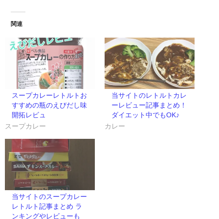
で
(新
開
し
き
い
ま
ウ
関連
す)
ィ
ン
ド
ウ
で
開
き
ま
す)
スープカレーレトルトお
当サイトのレトルトカレ
すすめの瓶のえびだし味
ーレビュー記事まとめ！
開拓レビュ
ダイエット中でもOK♪
スープカレー
カレー
当サイトのスープカレー
レトルト記事まとめ ラ
ンキングやレビューも