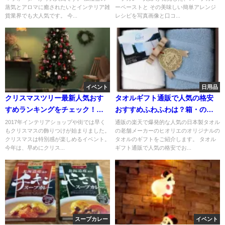
蒸気とアロマに癒されたいとインテリア雑
ーペーストと その美味しい簡単アレンジ
貨業界でも大人気です。 今...
レシピを写真画像と口コ...
イベント
日用品
クリスマスツリー最新人気おす
タオルギフト通販で人気の格安
すめランキングをチェック！本
おすすめふわふわは？箱・のし
物の木みたい！
もＯＫ
2017年インテリアショップや街では早く
通販の楽天で爆発的な人気の日本製タオル
もクリスマスの飾りつけが始まりました。
の老舗メーカーのヒオリエのオリジナルの
クリスマスは特別感が楽しめるイベント。
タオルのギフトをご紹介します。 タオル
今年は、早めにクリス...
ギフト通販で人気の格安でお...
スープカレー
イベント