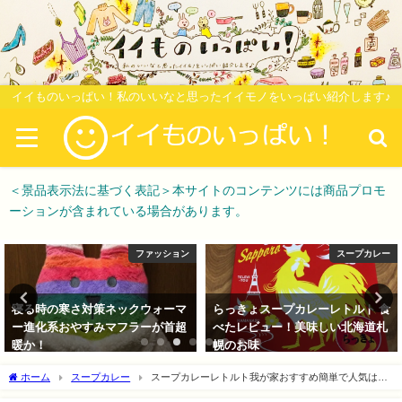
イイものいっぱい！私のいいなと思ったイイモノをいっぱい紹介します♪
＜景品表示法に基づく表記＞本サイトのコンテンツには商品プロモ
ーションが含まれている場合があります。
ファッション
スープカレー
寝る時の寒さ対策ネックウォーマ
らっきょスープカレーレトルト 食
ー進化系おやすみマフラーが首超
べたレビュー！美味しい北海道札
暖か！
幌のお味
2018-01-03
2017-11-13
ホーム
スープカレー
スープカレーレトルト我が家おすすめ簡単で人気はコ
レ!口コミレビュー!