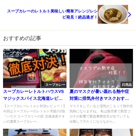
スープカレーのレトルト美味しい簡単アレンジレシ
ピ発見！絶品過ぎ！
おすすめの記事
スープカレー
日用品
スープカレーレトルトハウスVS
夏のマスクが暑い蒸れる熱中症
マジックスパイス北海道レビュ
対策に排気弁付きマスクおすす
ー！
め♪
【スープカレーレトルト対決レビュー！】
マスクをしていると湿気がこもって熱中症
今回はスープカレーのレトルト市販の2強
気味になりますね。 私は販売業で新型コ
『ハウス スープカリーの匠 北海道産チキ
ロナの影響で緊急事態宣言が出ていても
ンの濃厚スープカレー...
出勤して汗だくになりながら...