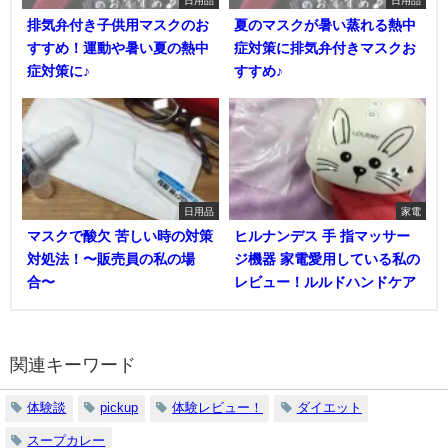
排気弁付き子供用マスクのお
夏のマスクが暑い蒸れる熱中
すすめ！運動や暑い夏の熱中
症対策に排気弁付きマスクお
症対策に♪
すすめ♪
日用品
家電
マスクで酸欠 苦しい時の対策
ヒルナンデス 手 指マッサー
対処法！〜販売員の私の場
ジ機器 家電愛用している私の
合〜
レビュー！ルルドハンドケア
関連キーワード
体験談
pickup
体験レビュー！
ダイエット
スープカレー