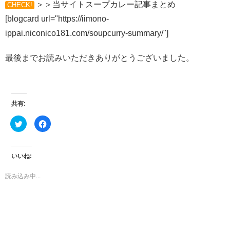
＞＞当サイトスープカレー記事まとめ
CHECK!
[blogcard url="https://iimono-
ippai.niconico181.com/soupcurry-summary/"]
最後までお読みいただきありがとうございました。
共有:
ク
Facebook
リ
で
ッ
共
ク
有
し
す
て
る
いいね:
Twitter
に
で
は
共
ク
読み込み中...
有
リ
(新
ッ
し
ク
い
し
ウ
て
ィ
く
ン
だ
ド
さ
ウ
い