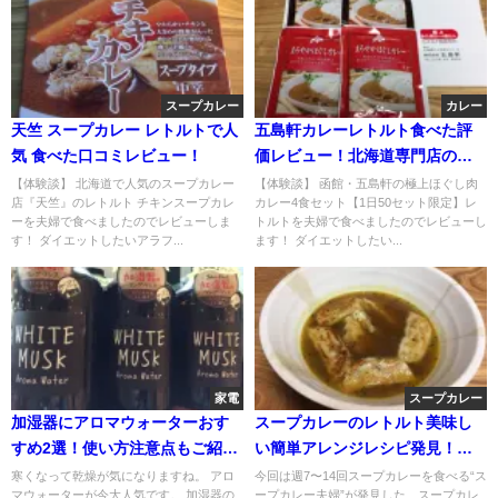
スープカレー
カレー
天竺 スープカレー レトルトで人
五島軒カレーレトルト食べた評
気 食べた口コミレビュー！
価レビュー！北海道専門店の味
は？楽天通販ゲット
【体験談】 北海道で人気のスープカレー
【体験談】 函館・五島軒の極上ほぐし肉
店『天竺』のレトルト チキンスープカレ
カレー4食セット【1日50セット限定】レ
ーを夫婦で食べましたのでレビューしま
トルトを夫婦で食べましたのでレビューし
す！ ダイエットしたいアラフ...
ます！ ダイエットしたい...
家電
スープカレー
加湿器にアロマウォーターおす
スープカレーのレトルト美味し
すめ2選！使い方注意点もご紹
い簡単アレンジレシピ発見！絶
介！
品過ぎ！
寒くなって乾燥が気になりますね。 アロ
今回は週7〜14回スープカレーを食べる“ス
マウォーターが今大人気です。 加湿器の
ープカレー夫婦”が発見した、スープカレ