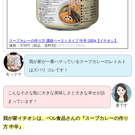
スープカレーの作り方 濃縮ペーストタイプ 中辛 180g【イチオシ】
価格：376円（税込、送料別)
(2017/12/13時点)
我が家が一番ハマっているスープカレーのレトルト
はズバリ コレです！
夫っクマ
こんな小さな瓶に大きな美味しさと大きな幸せが詰
まっています！
妻です
我が家イチオシは、ベル食品さんの『スープカレーの作り
方 中辛』