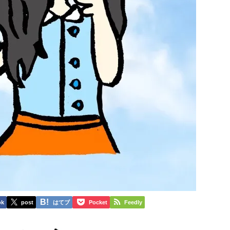
ok
post
はてブ
Pocket
Feedly