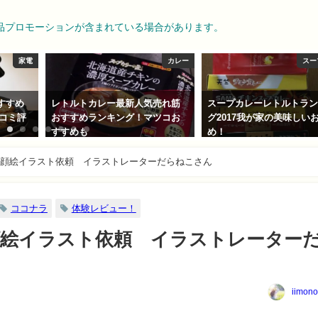
品プロモーションが含まれている場合があります。
カレー
スープカレー
スー
売れ筋
スープカレーレトルトランキン
スープカレーレトルト人
ツコお
グ2017我が家の美味しいおすす
海道札幌ぼーのレビュー
め！
めは何味？
2017-12-31
2018-02-09
顔絵イラスト依頼 イラストレーターだらねこさん
ココナラ
体験レビュー！
顔絵イラスト依頼 イラストレーター
iimono