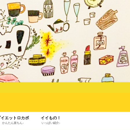
ダイエットロカボ
イイもの！
かんたん楽ちん♪
いっぱい紹介♪