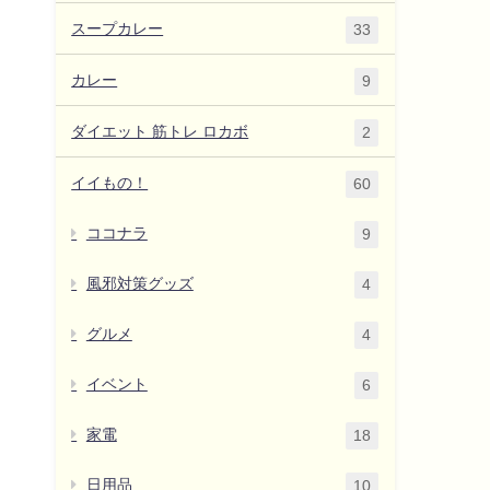
スープカレー
33
カレー
9
ダイエット 筋トレ ロカボ
2
イイもの！
60
ココナラ
9
風邪対策グッズ
4
グルメ
4
イベント
6
家電
18
日用品
10