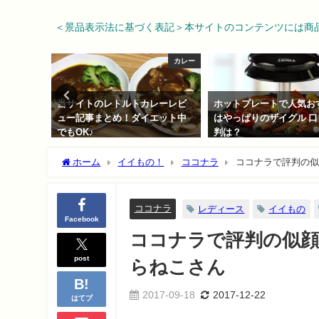
＜景品表示法に基づく表記＞本サイトのコンテンツには商
カレー
家電
レーレビ
ホットプレートで人気おすすめ
レトルトカレー最新人気
エット中
はやっぱりのザイグル 口コミ評
おすすめランキング！マ
判は？
すすめも
2017-10-28
2017-09-27
ホーム
イイもの！
ココナラ
ココナラで評判の似
ココナラ
レディース
イイもの
Facebook
ココナラで評判の似
post
らねこさん
2017-09-18
2017-12-22
はてブ