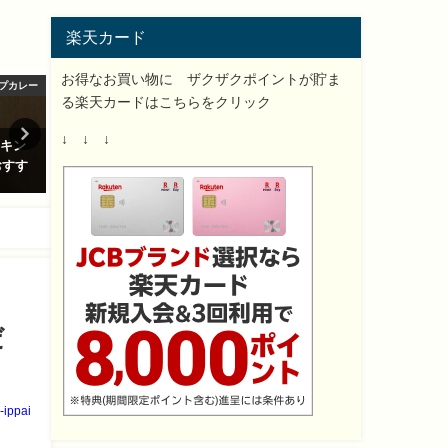
楽天カード
お得なお買い物に ザクザクポイントが貯ま
プカレー
スープカレー
る楽天カードはこちらをクリック
↓ ↓ ↓
気の北
スープカレーのレトルト美味し
花粉症対策で超音波加湿器
おすす
い簡単アレンジレシピ発見！絶
ロマオイル鼻喉目にもおす
品過ぎ！
４選！
2017-12-18
2018-03-04
だ
-ippai