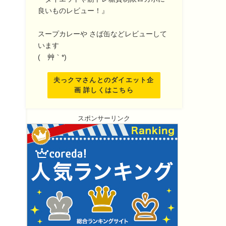
良いものレビュー！』
スープカレーや さば缶などレビューして
います
(´艸｀*)
夫っクマさんとのダイエット企
画 詳しくはこちら
スポンサーリンク