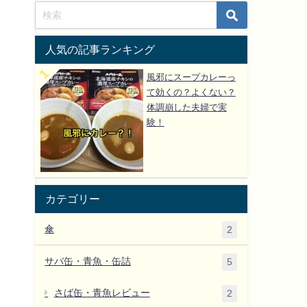
人気の記事ランキング
風邪にスープカレーっ
て効くの？よくない？
体調崩した夫婦で実
験！
カテゴリー
傘
2
サバ缶・青魚・缶詰
5
さば缶・青魚レビュー
2